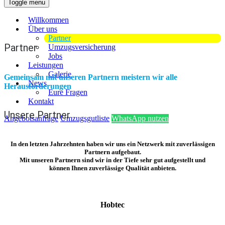
Toggle menu
Willkommen
Über uns
Partner
Partner
Umzugsversicherung
Jobs
Leistungen
Galerie
Gemeinsam mit unseren Partnern meistern wir alle
News
Herausforderungen
Eure Fragen
Kontakt
Unsere Partner
Angebotsanfrage
Umzugsgutliste
WhatsApp nutzen
In den letzten Jahrzehnten haben wir uns ein Netzwerk mit zuverlässigen
Partnern aufgebaut.
Mit unseren Partnern sind wir in der Tiefe sehr gut aufgestellt und
können Ihnen zuverlässige Qualität anbieten.
Hobtec