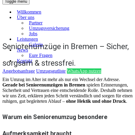
Toggle menu
Willkommen
Über uns
Partner
Umzugsversicherung
Jobs
Leistungen
Galerie
Seniorenumzüge in Bremen – Sicher,
News
Eure Fragen
Kontakt
sorgsam & stressfrei.
Angebotsanfrage
Umzugsgutliste
WhatsApp nutzen
Ein Umzug im Alter ist mehr als nur ein Wechsel der Adresse.
Gerade bei Seniorenumzügen in Bremen
spielen Erinnerungen,
Sicherheit und Vertrauen eine entscheidende Rolle. Deshalb nehmen
wir uns Zeit, erklären jeden Schritt verständlich und sorgen für einen
ruhigen, gut begleiteten Ablauf –
ohne Hektik und ohne Druck
.
Warum ein Seniorenumzug besondere
Aufmerksamkeit braucht